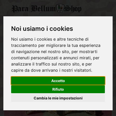
CATEGORY
0
item(s)
GERMAN
-
Noi usiamo i cookies
ARMY
Officer cavalry collar insignia
€0,00
Noi usiamo i cookies e altre tecniche di
REGIO
ESERCITO
tracciamento per migliorare la tua esperienza
ITALIANO
di navigazione nel nostro sito, per mostrarti
contenuti personalizzati e annunci mirati, per
ALLIES
analizzare il traffico sul nostro sito, e per
capire da dove arrivano i nostri visitatori.
NVA
POST
Accetto
1945
Rifiuto
EQUIPMENT
Cambia le mie impostazioni