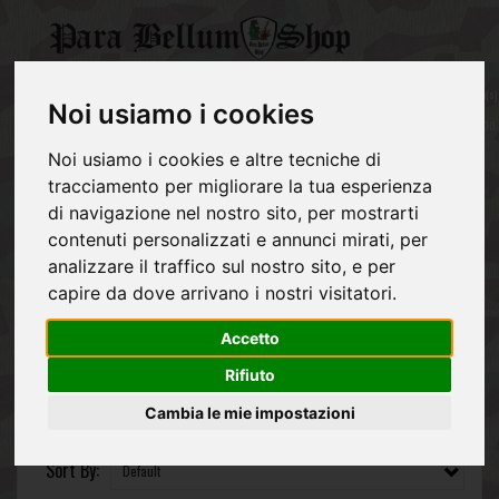
CATEGORY
0
item(s)
GERMAN
Noi usiamo i cookies
-
ARMY
ALLIES
Fosco Colors
€0,00
Noi usiamo i cookies e altre tecniche di
REGIO
tracciamento per migliorare la tua esperienza
ESERCITO
di navigazione nel nostro sito, per mostrarti
ITALIANO
Fosco Colors
contenuti personalizzati e annunci mirati, per
The Colors In Spray Cans And Jar Of Dark Production For The
ALLIES
analizzare il traffico sul nostro sito, e per
Restoration Or Camouflage Of Helmets, Vehicles Or Equipment
capire da dove arrivano i nostri visitatori.
NVA
Accetto
POST
1945
Rifiuto
EQUIPMENT
Cambia le mie impostazioni
Sort By: