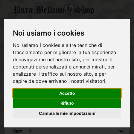
CATEGORY
0
item(s)
GERMAN
-
Noi usiamo i cookies
ARMY
NVA
€0,00
Noi usiamo i cookies e altre tecniche di
REGIO
ESERCITO
tracciamento per migliorare la tua esperienza
ITALIANO
NVA
di navigazione nel nostro sito, per mostrarti
contenuti personalizzati e annunci mirati, per
NVA
ALLIES
analizzare il traffico sul nostro sito, e per
capire da dove arrivano i nostri visitatori.
NVA
POST
Accetto
1945
Rifiuto
EQUIPMENT
Cambia le mie impostazioni
Sort By:
Show: