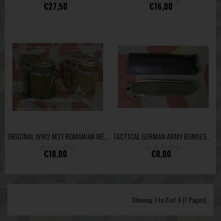
€27,50
€16,00
ORIGINAL WW2 M31 ROMANIAN MESS TIN - PERFECT COPY OF THE GERMAN MODEL
TACTICAL GERMAN ARMY BUNDESWEHR POCKET KNIFE
€18,00
€8,00
Showing 1 to 8 of 8 (1 Pages)