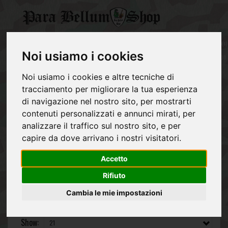
CATEGORY
0
item(s)
GERMAN
-
Noi usiamo i cookies
ARMY
Post 1945 equipment
Eat Drink & Cook
€0,00
Noi usiamo i cookies e altre tecniche di
REGIO
ESERCITO
tracciamento per migliorare la tua esperienza
ITALIANO
Eat Drink & Cook
di navigazione nel nostro sito, per mostrarti
contenuti personalizzati e annunci mirati, per
Eat Drink & Cook
ALLIES
analizzare il traffico sul nostro sito, e per
capire da dove arrivano i nostri visitatori.
NVA
POST
Accetto
1945
Rifiuto
EQUIPMENT
Cambia le mie impostazioni
Sort By:
Show: