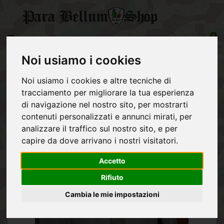
CATEGORY
0
item(s)
GERMAN
-
ARMY
Italin M1939 flannel shirt
€0,00
Noi usiamo i cookies
REGIO
Noi usiamo i cookies e altre tecniche di
ESERCITO
tracciamento per migliorare la tua esperienza
ITALIANO
di navigazione nel nostro sito, per mostrarti
ALLIES
contenuti personalizzati e annunci mirati, per
analizzare il traffico sul nostro sito, e per
NVA
capire da dove arrivano i nostri visitatori.
POST
Accetto
1945
EQUIPMENT
Rifiuto
Cambia le mie impostazioni