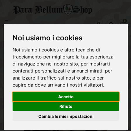
CATEGORY
0
prodott
WEHRMACHT
-
Home
Feldjacke Felddivision splinter mostreggiata
€0,00
Noi usiamo i cookies
REGIO
ESERCITO
Noi usiamo i cookies e altre tecniche di
ITALIANO
tracciamento per migliorare la tua esperienza
ALLEATI
di navigazione nel nostro sito, per mostrarti
contenuti personalizzati e annunci mirati, per
NVA
analizzare il traffico sul nostro sito, e per
capire da dove arrivano i nostri visitatori.
MATERIALE
POST
1945
Accetto
Rifiuto
Cambia le mie impostazioni