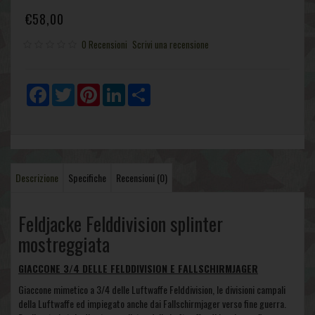
€58,00
0 Recensioni
Scrivi una recensione
Facebook
Twitter
Pinterest
LinkedIn
Share
Descrizione
Specifiche
Recensioni (0)
Feldjacke Felddivision splinter
mostreggiata
GIACCONE 3/4 DELLE FELDDIVISION E FALLSCHIRMJAGER
Giaccone mimetico a 3/4 delle Luftwaffe Felddivision, le divisioni campali
della Luftwaffe ed impiegato anche dai Fallschirmjager verso fine guerra.