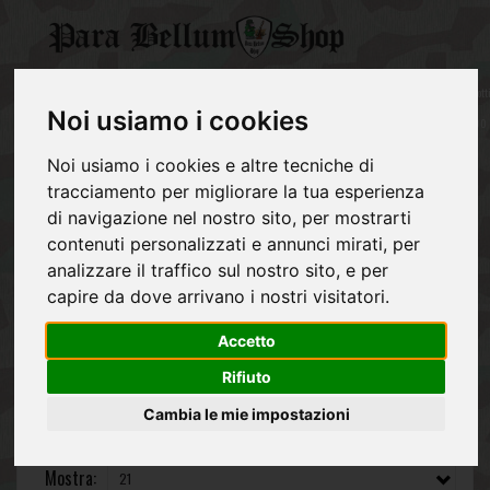
CATEGORY
0
prodott
WEHRMACHT
-
Noi usiamo i cookies
Home
Fasce da braccio
€0,00
REGIO
Noi usiamo i cookies e altre tecniche di
ESERCITO
ITALIANO
tracciamento per migliorare la tua esperienza
Fasce Da Braccio
di navigazione nel nostro sito, per mostrarti
ALLEATI
contenuti personalizzati e annunci mirati, per
Fasce da braccio
analizzare il traffico sul nostro sito, e per
NVA
capire da dove arrivano i nostri visitatori.
MATERIALE
POST
Accetto
1945
Rifiuto
Cambia le mie impostazioni
Ordinamento:
Mostra: