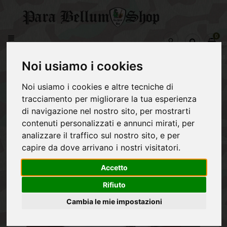
CATEGORY
0
prodott
WEHRMACHT
-
Home
€0,00
Noi usiamo i cookies
REGIO
Elmetto tedesco M38 per paracadutisti - Fallschirmjager
ESERCITO
Noi usiamo i cookies e altre tecniche di
ITALIANO
tracciamento per migliorare la tua esperienza
ALLEATI
di navigazione nel nostro sito, per mostrarti
contenuti personalizzati e annunci mirati, per
NVA
analizzare il traffico sul nostro sito, e per
capire da dove arrivano i nostri visitatori.
MATERIALE
POST
1945
Accetto
Rifiuto
Cambia le mie impostazioni